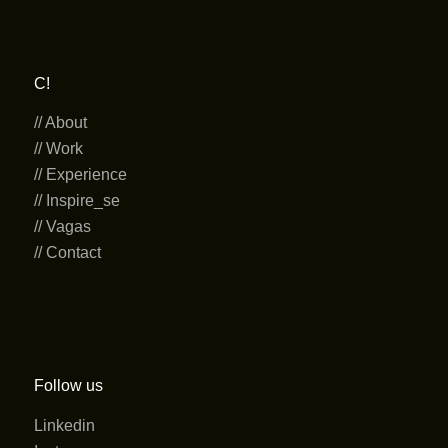
C!
// About
// Work
// Experience
// Inspire_se
// Vagas
// Contact
Follow us
Linkedin