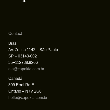
Contact
Brasil
Av. Zelina 1142 – São Paulo
SP – 03143-002
55+112738.9206
ola@capokia.com.br
Canadá
809 Errol Rd E
Ontario – N7V 2G8
hello@capokia.com.br