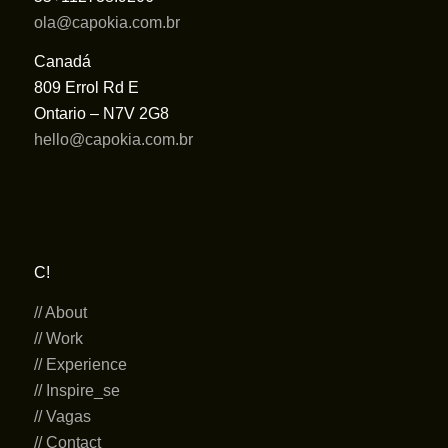
ola@capokia.com.br
Canadá
809 Errol Rd E
Ontario – N7V 2G8
hello@capokia.com.br
C!
// About
// Work
// Experience
// Inspire_se
// Vagas
// Contact