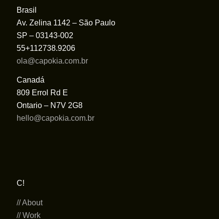
Brasil
Av. Zelina 1142 – São Paulo
SP – 03143-002
55+112738.9206
ola@capokia.com.br
Canadá
809 Errol Rd E
Ontario – N7V 2G8
hello@capokia.com.br
C!
// About
// Work