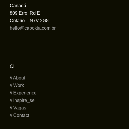
Canadá
809 Errol Rd E
Ontario – N7V 2G8
hello@capokia.com.br
C!
// About
// Work
// Experience
// Inspire_se
// Vagas
// Contact