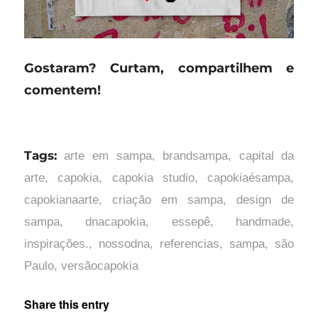
Gostaram? Curtam, compartilhem e
comentem!
Tags:
arte em sampa
,
brandsampa
,
capital da
arte
,
capokia
,
capokia studio
,
capokiaésampa
,
capokianaarte
,
criação em sampa
,
design de
sampa
,
dnacapokia
,
essepê
,
handmade
,
inspirações.
,
nossodna
,
referencias
,
sampa
,
são
Paulo
,
versãocapokia
Share this entry