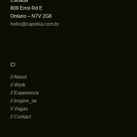
Canadá
809 Errol Rd E
Ontario – N7V 2G8
hello@capokia.com.br
C!
// About
// Work
// Experience
// Inspire_se
// Vagas
// Contact