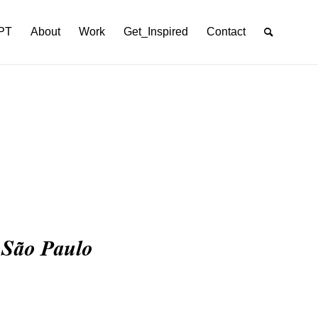
PT
About
Work
Get_Inspired
Contact
 São Paulo