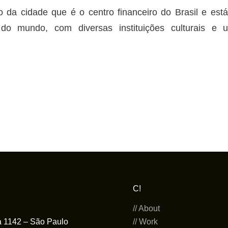
o da cidade que é o centro financeiro do Brasil e est
do mundo, com diversas instituições culturais e u
C!
// About
a 1142 – São Paulo
// Work