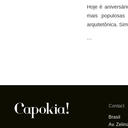
Hoje é aniversári
mais populosas 
arquitetônica. Sim
…
Contact
Brasil
Av. Zelin