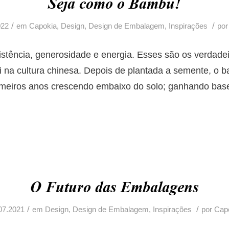
Seja como o Bambu!
/
/
022
em
Capokia
,
Design
,
Design de Embalagem
,
Inspirações
po
istência, generosidade e energia. Esses são os verdadei
 na cultura chinesa.
Depois de plantada a semente, o 
imeiros anos crescendo embaixo do solo; ganhando bas
O Futuro das Embalagens
/
/
07.2021
em
Design
,
Design de Embalagem
,
Inspirações
por
Cap