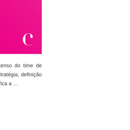
tenso do time de
ratégia, definição
fica a
…