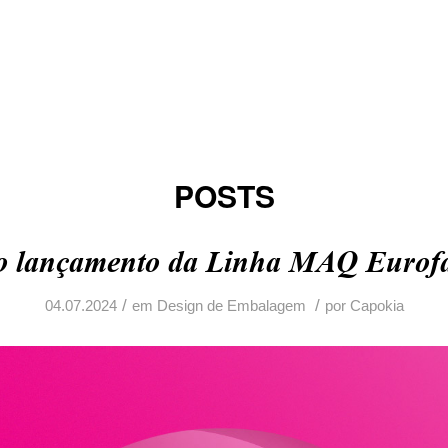
POSTS
o lançamento da Linha MAQ Eurof
/
/
04.07.2024
em
Design de Embalagem
por
Capokia