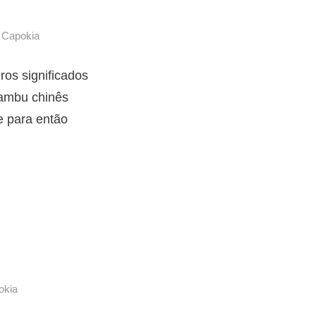
r
Capokia
ros significados
bambu chinês
e para então
okia