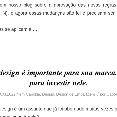
 em nosso blog sobre a aprovação das novas regras
N), e agora essas mudanças são lei e precisam ser 
as se aplicam a
…
design é importante para sua marca.
para investir nele.
/
/
3.03.2022
em
Capokia
,
Design
,
Design de Embalagem
por
Capok
design é um assunto que já foi abordado muitas vezes 
mos investir nele?