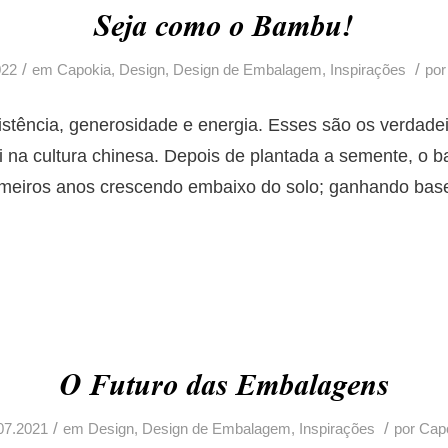
Seja como o Bambu!
/
/
022
em
Capokia
,
Design
,
Design de Embalagem
,
Inspirações
po
istência, generosidade e energia. Esses são os verdadei
 na cultura chinesa.
Depois de plantada a semente, o 
imeiros anos crescendo embaixo do solo; ganhando bas
O Futuro das Embalagens
/
/
07.2021
em
Design
,
Design de Embalagem
,
Inspirações
por
Cap