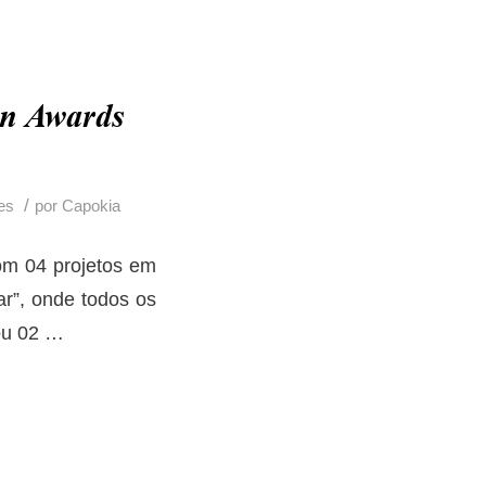
gn Awards
/
es
por
Capokia
com 04 projetos em
ar”, onde todos os
ou 02
…