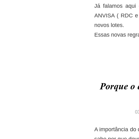
Já falamos aqui
ANVISA ( RDC e I
novos lotes.
Essas novas regr
Porque o 
0
A importância do 
sabe por que deve