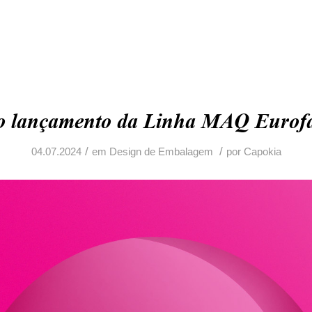
o lançamento da Linha MAQ Eurof
/
/
04.07.2024
em
Design de Embalagem
por
Capokia