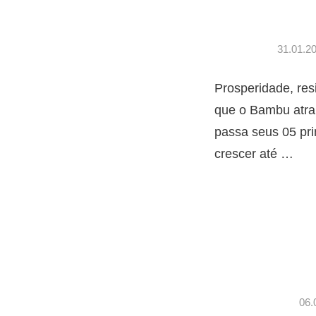
31.01.2
Prosperidade, res
que o Bambu atrai
passa seus 05 pr
crescer até
…
06.