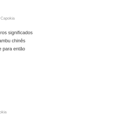
r
Capokia
ros significados
bambu chinês
e para então
okia