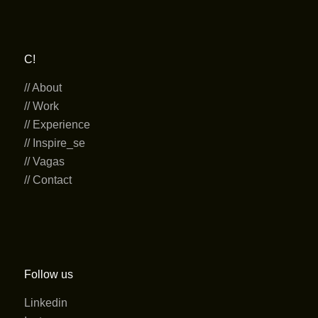
C!
// About
// Work
// Experience
// Inspire_se
// Vagas
// Contact
Follow us
Linkedin