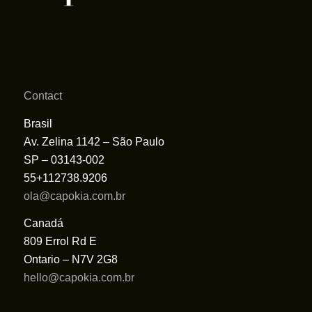
Contact
Brasil
Av. Zelina 1142 – São Paulo
SP – 03143-002
55+112738.9206
ola@capokia.com.br
Canadá
809 Errol Rd E
Ontario – N7V 2G8
hello@capokia.com.br